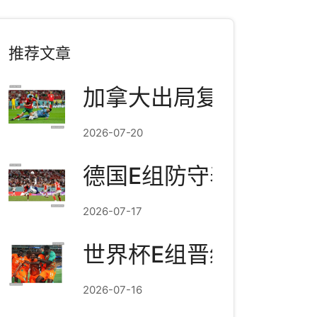
推荐文章
加拿大出局复盘：摩洛
2026-07-20
德国E组防守表现：三
2026-07-17
世界杯E组晋级球队解
2026-07-16