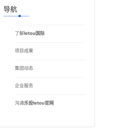
导航
了解
letou国际
项目成果
集团动态
企业服务
沟通
乐投letou官网