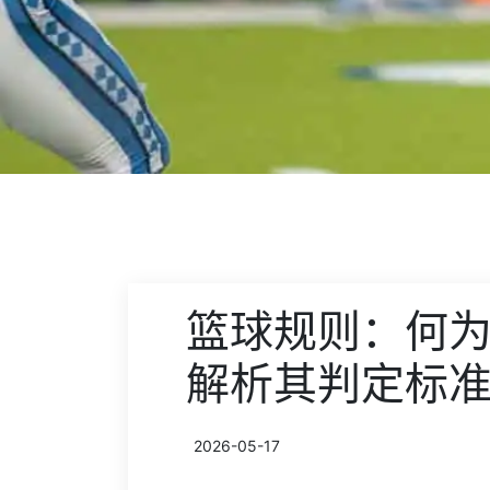
篮球规则：何
解析其判定标
2026-05-17