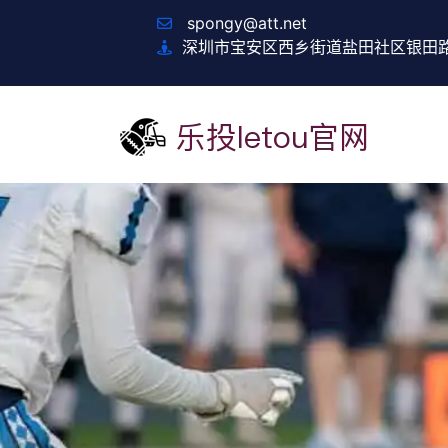
spongy@att.net
深圳市宝安区西乡街道盐田社区银田路华