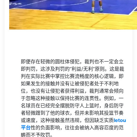
即便存在轻微的圆柱体侵犯，裁判也不一定会立
即判罚，这涉及判罚的“利益/无利”原则。这是裁
判在实际比赛中掌控比赛流畅度的核心逻辑，即
如果发生的接触并没有让被侵犯者处于不利地
位，也没有让侵犯者获得利益，裁判通常会倾向
于忽略这种接触以保持比赛的连贯性。例如，一
名球员在已经完全摆脱防守人上篮时，身后防守
者轻微蹭到了他的球衣，但并未影响其投篮节奏
或速度，这种接触虽然违规，但因缺乏实质
letou
平台
性的负面影响，往往会被纳入高容忍度的范
畴而不予吹罚。