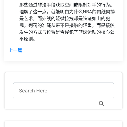
那些通过非法手段获取空间或限制对手的行为。
理解了这一点，就能明白为什么NBA的内线肉搏
是艺术，而外线的轻微拉拽却是铁证如山的犯
规。判罚的准绳从来不是接触的轻重，而是接触
发生的方式与位置是否侵犯了篮球运动的核心公
平原则。
上一篇