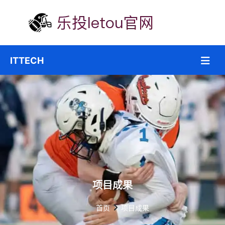
项目成果
首页
项目成果