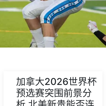
加拿大2026世界杯
预选赛突围前景分
析 北美新贵能否连