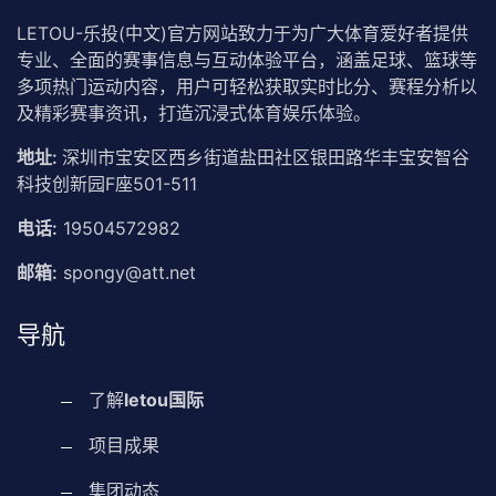
LETOU-乐投(中文)官方网站致力于为广大体育爱好者提供
专业、全面的赛事信息与互动体验平台，涵盖足球、篮球等
多项热门运动内容，用户可轻松获取实时比分、赛程分析以
及精彩赛事资讯，打造沉浸式体育娱乐体验。
地址:
深圳市宝安区西乡街道盐田社区银田路华丰宝安智谷
科技创新园F座501-511
电话:
19504572982
邮箱:
spongy@att.net
导航
了解
letou国际
项目成果
集团动态