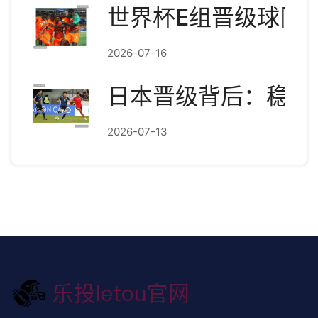
世界杯E组晋级球队
2026-07-16
日本晋级背后：稳定
2026-07-13