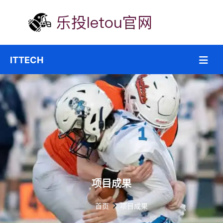
项目成果
首页
项目成果