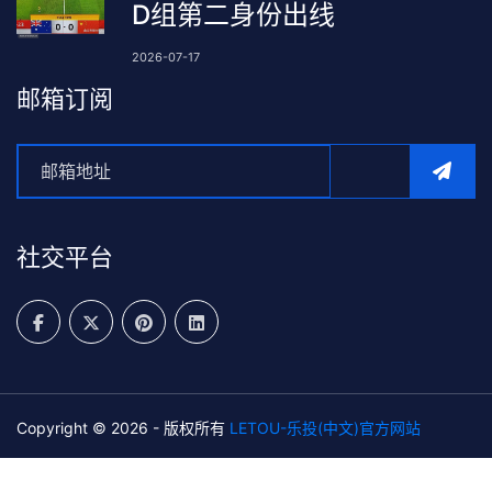
D组第二身份出线
2026-07-17
邮箱订阅
社交平台
Copyright © 2026 - 版权所有
LETOU-乐投(中文)官方网站
SiteMap