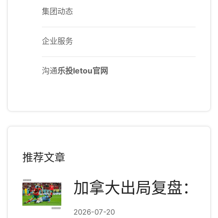
集团动态
企业服务
沟通
乐投letou官网
推荐文章
加拿大出局复盘：摩
2026-07-20