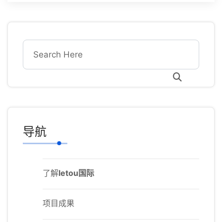
导航
了解
letou国际
项目成果