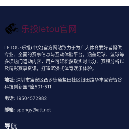
LETOU-乐投(中文)官方网站致力于为广大体育爱好者提供
专业、全面的赛事信息与互动体验平台，涵盖足球、篮球等
多项热门运动内容，用户可轻松获取实时比分、赛程分析以
及精彩赛事资讯，打造沉浸式体育娱乐体验。
地址:
深圳市宝安区西乡街道盐田社区银田路华丰宝安智谷
科技创新园F座501-511
电话:
19504572982
邮箱:
spongy@att.net
导航