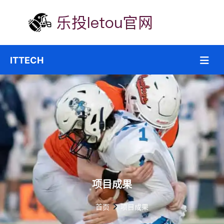
项目成果
首页
项目成果