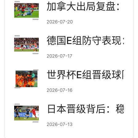
加拿大出局复盘：摩
2026-07-20
德国E组防守表现：
2026-07-17
世界杯E组晋级球队
2026-07-16
日本晋级背后：稳定
2026-07-13