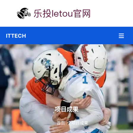
项目成果
首页
项目成果