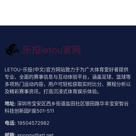
LETOU-乐投(中文)官方网站致力于为广大体育爱好者提供
专业、全面的赛事信息与互动体验平台，涵盖足球、篮球等
多项热门运动内容，用户可轻松获取实时比分、赛程分析以
及精彩赛事资讯，打造沉浸式体育娱乐体验。
地址:
深圳市宝安区西乡街道盐田社区银田路华丰宝安智谷
科技创新园F座501-511
电话:
19504572982
邮箱:
spongy@att.net