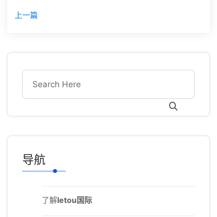
上一篇
导航
了解
letou国际