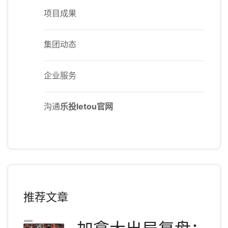
项目成果
集团动态
企业服务
沟通
乐投letou官网
推荐文章