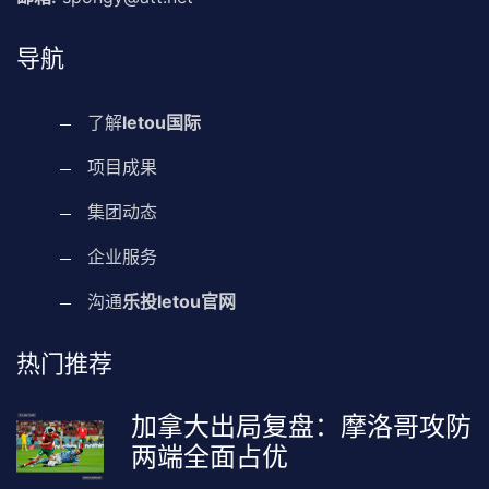
导航
了解
letou国际
项目成果
集团动态
企业服务
沟通
乐投letou官网
热门推荐
加拿大出局复盘：摩洛哥攻防
两端全面占优