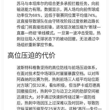
苏马与本坦库尔的组合更多承担拦截任务，向前
输送能力有限。数据显示，两人场均向前传球成
功率仅为68%，远低于联赛同位置平均值74%。
这直接导致球队在由守转攻阶段过度依赖边路长
传或门将直接找前锋，进攻层次被压缩为“断球—
直塞—终结”单线模式。一旦第一波冲击受阻，热
刺往往陷入无球状态下的被动回撤，无法通过中
场组织重新掌控节奏。
高位压迫的代价
波斯特科格鲁坚持的高位防线与前场压迫体系，
在面对技术型中场球队时屡屡暴露空档。以对阵
阿森纳的比赛为例，热刺前场三人组平均站位距
对方球门仅32米，看似积极，但当萨卡或厄德高
回撤接应时，热刺中卫与边卫之间的肋部空间被
迅速拉大。对手通过快速斜传绕过第一道防线
后，热刺中场因压上过深难以及时回补，导致防
守纵深被压缩至仅25米左右。这种“高压—失位—