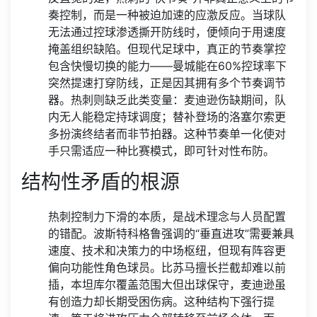
奏控制，而是一种被迫加速的应激反应。当球队
无法通过控球渗透撕开防线时，便倾向于用速度
掩盖组织缺陷。但现代足球中，真正的节奏掌控
包含快慢切换的能力——曼城能在60%控球率下
突然提速打穿防线，正是因其拥有多个节奏调节
器。热刺则缺乏此类变量：麦迪逊伤缺期间，队
内无人能稳定持球调度；替补登场的洛塞尔索更
多扮演终结者而非节拍器。这种节奏单一化使对
手只需适应一种比赛模式，即可针对性布防。
结构性矛盾的根源
热刺控制力下滑的本质，是战术理念与人员配置
的错配。波斯特科格鲁强调的“垂直进攻”需要兼具
速度、技术和决策力的中场枢纽，但现有阵容更
偏向功能性角色球员。比苏马擅长拦截却难以前
插，本坦库尔覆盖范围大但出球保守，麦迪逊虽
有创造力却长期受困伤病。这种结构下强行提