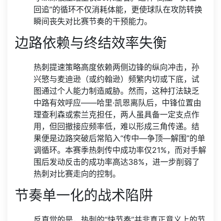
回追”的循环不仅消耗体能，更使球队在攻防转换
瞬间丧失对比赛节奏的干预能力。
边路依赖与终结效率失衡
热刺提速策略高度依赖两侧边锋的纵向冲击，孙
兴慜与麦迪逊（或约翰逊）频繁内切或下底，试
图通过个人能力制造威胁。然而，这种打法缺乏
中路有效呼应——哈里·凯恩离队后，中锋位置由
理查利森或索兰克担任，两人虽具备一定支点作
用，但回撤接应频率低，难以形成三角传递。结
果便是边路突破后常陷入“传中—争顶—解围”的单
调循环。本赛季热刺传中成功率仅21%，而对手解
围后发动反击的成功率高达38%，进一步削弱了
热刺对比赛走向的控制。
节奏单一化的战术陷阱
反直觉的是，热刺的“快节奏”并非真正意义上的节