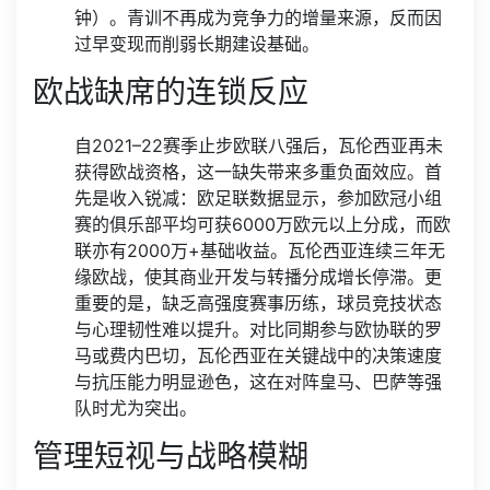
钟）。青训不再成为竞争力的增量来源，反而因
过早变现而削弱长期建设基础。
欧战缺席的连锁反应
自2021–22赛季止步欧联八强后，瓦伦西亚再未
获得欧战资格，这一缺失带来多重负面效应。首
先是收入锐减：欧足联数据显示，参加欧冠小组
赛的俱乐部平均可获6000万欧元以上分成，而欧
联亦有2000万+基础收益。瓦伦西亚连续三年无
缘欧战，使其商业开发与转播分成增长停滞。更
重要的是，缺乏高强度赛事历练，球员竞技状态
与心理韧性难以提升。对比同期参与欧协联的罗
马或费内巴切，瓦伦西亚在关键战中的决策速度
与抗压能力明显逊色，这在对阵皇马、巴萨等强
队时尤为突出。
管理短视与战略模糊