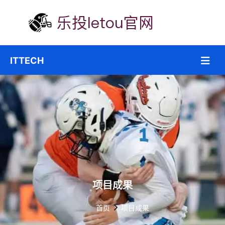
项目成果
首页
项目成果