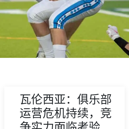
瓦伦西亚：俱乐部
运营危机持续，竞
争实力面临考验