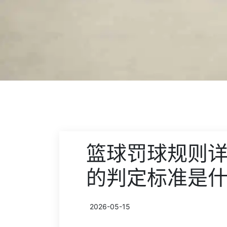
篮球罚球规则
的判定标准是
2026-05-15