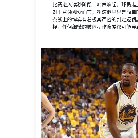
比赛进入读秒阶段，哨声响起，球员走
对于普通观众而言，罚球似乎只是简单
条线上的博弈有着极其严密的判定逻辑
捏，任何细微的肢体动作偏差都可能导