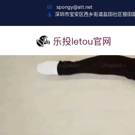
spongy@att.net
深圳市宝安区西乡街道盐田社区银田路华