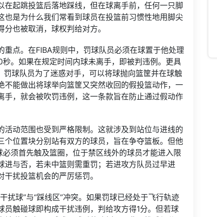
以在起跳投篮后落地踩线，但在球离手前，任何一只脚
这也是为什么我们常看到球员在投篮前习惯性地用脚尖
得分也被取消，球权判给对方。
重点。在FIBA规则中，罚球队员必须在球置于他处理
10秒。如果在规定时间内球未离手，即被判违例。更具
则下，罚球队员为了迷惑对手，可以将球抛向篮筐并在球触
绝不能做出将球举向篮筐又突然收回的假投篮动作，一
离手，就会被吹罚违例，这一条款旨在防止通过假动作
的活动范围也受到严格限制。这就涉及到站位与进线的
三个位置块分别站有双方的球员，旨在争夺篮板。但他
的球必须首先触及篮圈，位于禁区线外的球员才能进入限
球进与否，若未中篮则需重罚；若进攻方队员过早进
对干扰投篮机会的严厉惩罚。
干扰球”与“踩线区”冲突。如果罚球已经处于飞行轨迹
球员触碰球即构成干扰违例，判给攻方得1分。但若球