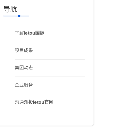
导航
了解
letou国际
项目成果
集团动态
企业服务
沟通
乐投letou官网