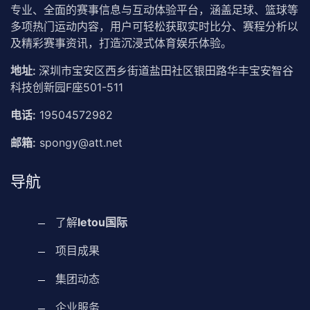
专业、全面的赛事信息与互动体验平台，涵盖足球、篮球等
多项热门运动内容，用户可轻松获取实时比分、赛程分析以
及精彩赛事资讯，打造沉浸式体育娱乐体验。
地址:
深圳市宝安区西乡街道盐田社区银田路华丰宝安智谷
科技创新园F座501-511
电话:
19504572982
邮箱:
spongy@att.net
导航
了解
letou国际
项目成果
集团动态
企业服务