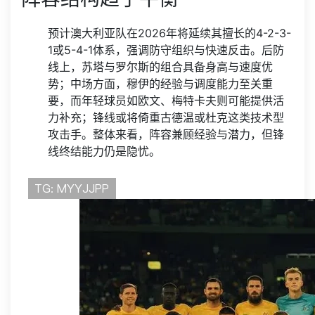
预计澳大利亚队在2026年将延续其擅长的4-2-3-
1或5-4-1体系，强调防守组织与快速反击。后防
线上，苏塔与罗尔斯的组合具备身高与速度优
势；中场方面，穆伊的经验与调度能力至关重
要，而年轻球员如欧文、梅特卡夫则可能提供活
力补充；锋线或将倚重古德温或杜克这类技术型
攻击手。整体来看，阵容兼顾经验与潜力，但锋
线终结能力仍是隐忧。