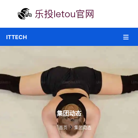
集团动态
首页
集团动态