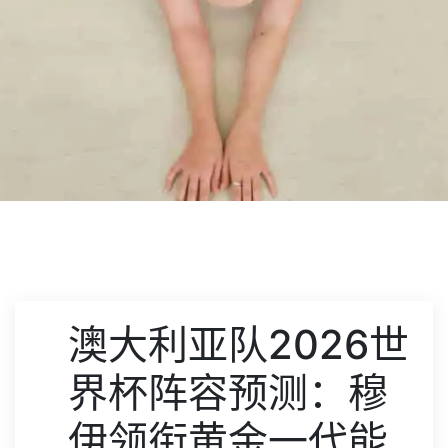
澳大利亚队2026世
界杯阵容预测：穆
伊领衔黄金一代能