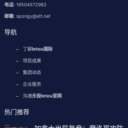
电话:
19504572982
邮箱:
spongy@att.net
导航
了解
letou国际
项目成果
集团动态
企业服务
沟通
乐投letou官网
热门推荐