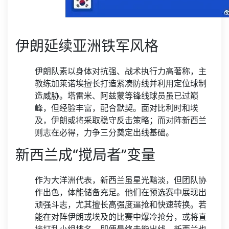
伊朗延续亚洲铁军风格
伊朗队素以身体对抗强、战术执行力高著称，主
教练加莱诺埃擅长打造紧凑防线并利用定位球制
造威胁。塔雷米、阿兹蒙等锋线球员虽已过巅
峰，但经验丰富，配合默契。面对比利时和埃
及，伊朗或将采取稳守反击策略；而对阵新西兰
则志在必得，力争三分奠定出线基础。
新西兰成“搅局者”变量
作为大洋洲代表，新西兰虽星光黯淡，但团队协
作出色，体能储备充足。他们在预选赛中展现出
顽强斗志，尤其擅长高强度逼抢和快速转换。若
能在对阵伊朗或埃及的比赛中爆冷抢分，或将直