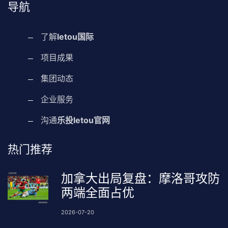
导航
了解
letou国际
项目成果
集团动态
企业服务
沟通
乐投letou官网
热门推荐
加拿大出局复盘：摩洛哥攻防
两端全面占优
2026-07-20