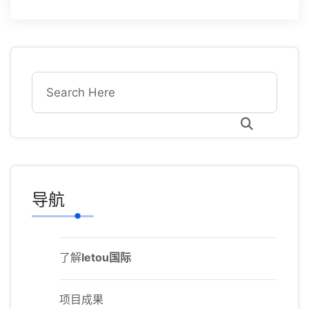
导航
了解
letou国际
项目成果