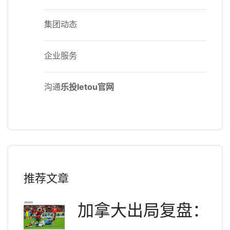
集团动态
企业服务
沟通
乐投letou官网
推荐文章
加拿大出局复盘：摩