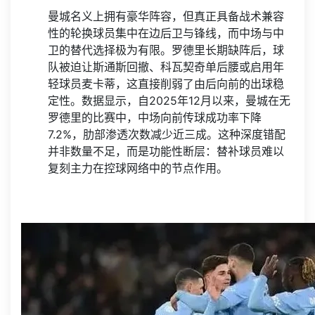
曼城名义上拥有豪华阵容，但真正具备战术兼容
性的轮换球员集中在边后卫与锋线，而中场与中
卫的替代选择极为有限。罗德里长期缺阵后，球
队被迫让斯通斯回撤、科瓦契奇单后腰或启用年
轻球员麦卡蒂，这直接削弱了由后向前的出球稳
定性。数据显示，自2025年12月以来，曼城在无
罗德里的比赛中，中场向前传球成功率下降
7.2%，肋部渗透次数减少近三成。这种深度错配
并非数量不足，而是功能性断层：替补球员难以
复刻主力在控球网络中的节点作用。