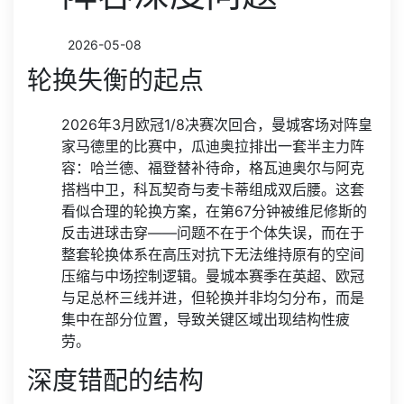
2026-05-08
轮换失衡的起点
2026年3月欧冠1/8决赛次回合，曼城客场对阵皇
家马德里的比赛中，瓜迪奥拉排出一套半主力阵
容：哈兰德、福登替补待命，格瓦迪奥尔与阿克
搭档中卫，科瓦契奇与麦卡蒂组成双后腰。这套
看似合理的轮换方案，在第67分钟被维尼修斯的
反击进球击穿——问题不在于个体失误，而在于
整套轮换体系在高压对抗下无法维持原有的空间
压缩与中场控制逻辑。曼城本赛季在英超、欧冠
与足总杯三线并进，但轮换并非均匀分布，而是
集中在部分位置，导致关键区域出现结构性疲
劳。
深度错配的结构