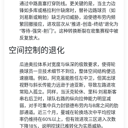
通过中路直塞打穿防线。更关键的是，当主力边
锋如多库或格拉利什缺席时，替补边路球员（如
刘易斯或鲍勃）缺乏内切威胁，迫使德布劳内频
繁回撤接应，进攻层次从“推进-创造-终结”退化为
“等待-强突-射门”。这种转换断裂在密集赛程中被
反复放大。
空间控制的退化
瓜迪奥拉体系对宽度与纵深的极致要求，使得轮
换球员一旦技术细节不到位，整体空间结构便迅
速崩塌。例如，阿克虽能胜任左中卫，但其出球
视野与斜长传能力远逊于迪亚斯，导致左路进攻
常陷入孤立。同样，当沃克轮休、里科·刘易斯客
串右后卫时，球队右路的纵向拉伸能力明显减
弱，对手可集中兵力封锁德布劳内与B席之间的肋
部通道。近三个月，曼城在轮换场次中平均控球
率仍维持在60%以上，但有效进攻三区进入次数
下降18%，说明控球已难转化为实质威胁。