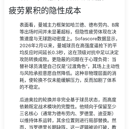
疲劳累积的隐性成本
表面看，曼城主力框架如哈兰德、德布劳内、B席
等出场时间并未显著超标，但隐性疲劳体现在决
策速度与无球跑动密度上。Sofascore数据显示，
2026年2月以来，曼城球员在高强度逼抢下的平
均反应时间延长0.3秒，这在顶级对抗中足以决定
攻防转换成败。更隐蔽的问题在于心理负荷：当
替补球员清楚自己仅是“过渡角色”，其场上主动性
与风险承担意愿自然降低。这种非物理层面的消
耗，使轮换不仅未能缓解压力，反而加剧了体系
的不稳定。
瓜迪奥拉的轮换并非完全基于球员状态，而高度
依赖既定战术模块的完整性。他倾向于保留至少
三名核心（通常为德布劳内、罗德里、迪亚斯）
以维持体系运转，其余位置则进行局部替换。然
而，当罗德里长期缺阵，这一逻辑被迫打破，教