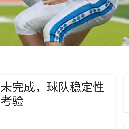
仍未完成，球队稳定性
临考验