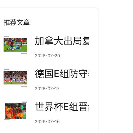
推荐文章
加拿大出局复盘：摩洛
2026-07-20
德国E组防守表现：三
2026-07-17
世界杯E组晋级球队解
2026-07-16