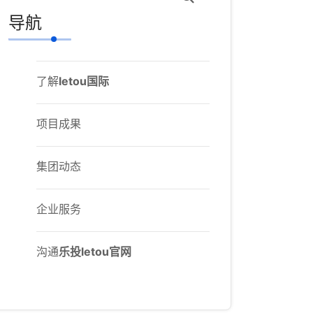
导航
了解
letou国际
项目成果
集团动态
企业服务
沟通
乐投letou官网