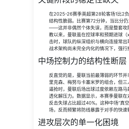
在2025-26赛季英超第28轮客场1
结构性脆弱。比赛第72分钟，当比分仍
——这并非偶然个体失误，而是整套攻
教以来，曼联虽在控球率和预期进球（
击时，球队的纵深组织与横向连接常出
战术架构尚未完全内化的情况下，强行
中场控制力的结构性断层
反直觉的是，曼联当前最薄弱的环节并
里克森、梅努与卡塞米罗的组合，但三
逼抢时，曼联后场出球过度依赖左路马
透化解压力。数据显示，本赛季曼联在
反击失球占比超过40%。这种中场“真
场，反而频繁将防线暴露于对手的快速
进攻层次的单一化困境