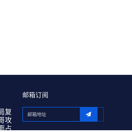
邮箱订阅
局复
哥攻
面占