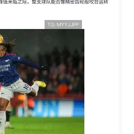
峰值来临之际，整支球队能否像精密齿轮般咬合运转